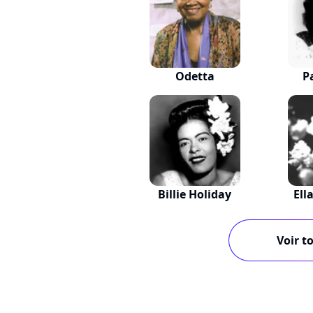
Odetta
P
Billie Holiday
Ell
Voir to