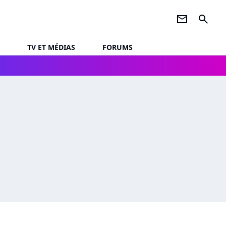
newsletter
search
TV ET MÉDIAS
FORUMS