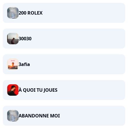
200 ROLEX
30030
3afia
À QUOI TU JOUES
ABANDONNE MOI