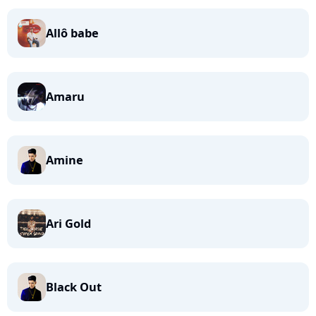
Allô babe
Amaru
Amine
Ari Gold
Black Out