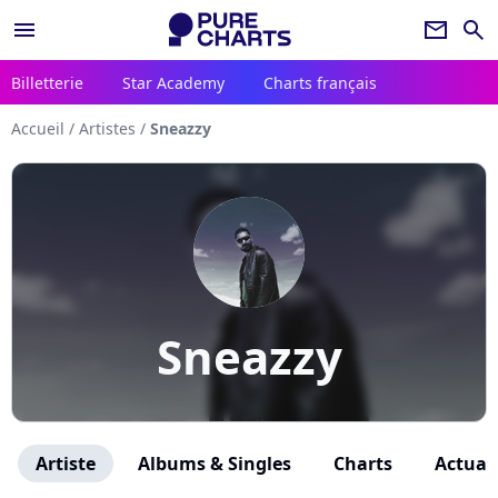
menu
newsletter
search
Billetterie
Star Academy
Charts français
Accueil
/
Artistes
/
Sneazzy
Sneazzy
Artiste
Albums & Singles
Charts
Actuali