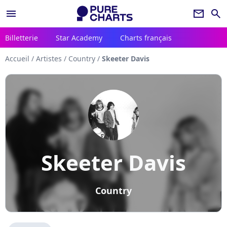
menu
newsletter
search
Billetterie
Star Academy
Charts français
Accueil
/
Artistes
/
Country
/
Skeeter Davis
Skeeter Davis
Country