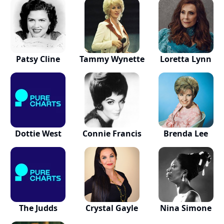
Patsy Cline
Tammy Wynette
Loretta Lynn
Dottie West
Connie Francis
Brenda Lee
The Judds
Crystal Gayle
Nina Simone