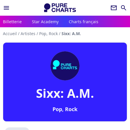
menu
newsletter
search
Billetterie
Star Academy
Charts français
Accueil
/
Artistes
/
Pop, Rock
/
Sixx: A.M.
Sixx: A.M.
Pop, Rock