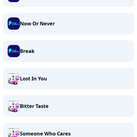
Now Or Never
Break
Lost In You
Bitter Taste
Someone Who Cares