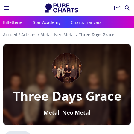
menu
newsletter
search
Billetterie
Star Academy
Charts français
Accueil
/
Artistes
/
Metal, Neo Metal
/
Three Days Grace
Three Days Grace
Metal, Neo Metal