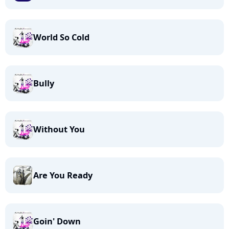
World So Cold
Bully
Without You
Are You Ready
Goin' Down