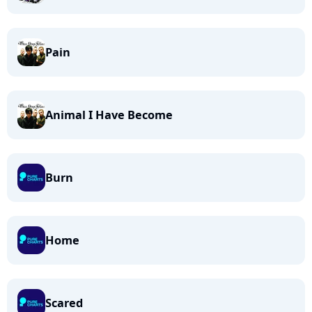
Pain
Animal I Have Become
Burn
Home
Scared