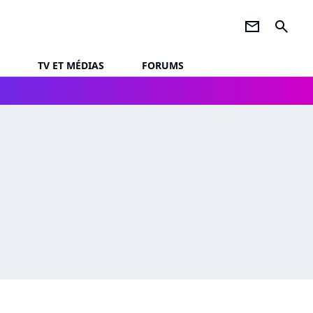
newsletter
search
TV ET MÉDIAS
FORUMS