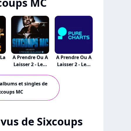
coups MC
 La
A Prendre Ou A
A Prendre Ou A
Laisser 2 - Le...
Laisser 2 - Le...
 albums et singles de
xcoups MC
+ vus de Sixcoups