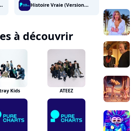
..
Histoire Vraie (Version...
tes à découvrir
tray Kids
ATEEZ