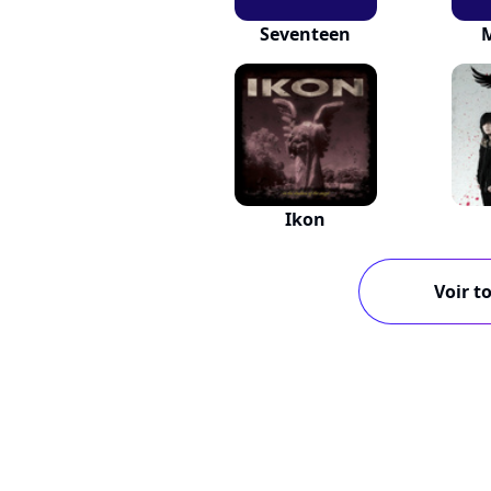
Seventeen
Ikon
Voir to