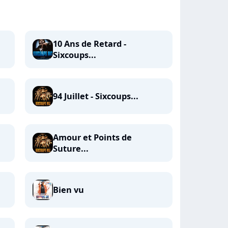
10 Ans de Retard -
Sixcoups...
94 Juillet - Sixcoups...
Amour et Points de
Suture...
Bien vu