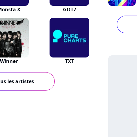
Monsta X
GOT7
Winner
TXT
us les artistes