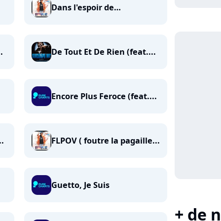
Dans l'espoir de…
.
De Tout Et De Rien (feat....
Encore Plus Feroce (feat....
..
FLPOV ( foutre la pagaille...
Guetto, Je Suis
+ de n