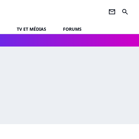
newsletter
search
TV ET MÉDIAS
FORUMS