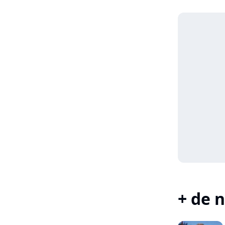
+ de n