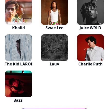
Khalid
Swae Lee
Juice WRLD
The Kid LAROI
Lauv
Charlie Puth
Bazzi