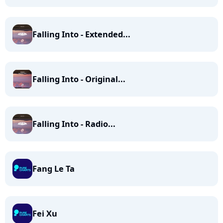
Falling Into - Extended...
Falling Into - Original...
Falling Into - Radio...
Fang Le Ta
Fei Xu