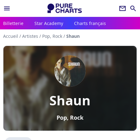
menu
newsletter
search
Billetterie
Star Academy
Charts français
Accueil
/
Artistes
/
Pop, Rock
/
Shaun
Shaun
Pop, Rock