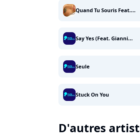
Quand Tu Souris Feat....
Say Yes (Feat. Gianni...
Seule
Stuck On You
D'autres artis