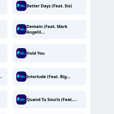
Better Dayz (Feat. Ito)
Demain (Feat. Mark
Angelil...
Hold You
..
Interlude (Feat. Big...
Quand Tu Souris (Feat....