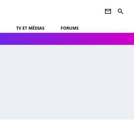
newsletter
search
TV ET MÉDIAS
FORUMS