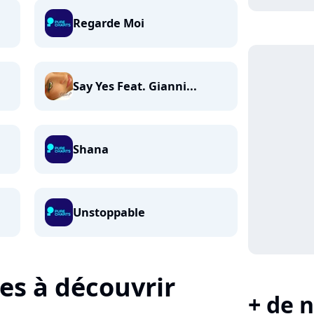
Regarde Moi
Say Yes Feat. Gianni...
Shana
Unstoppable
tes à découvrir
+ de n