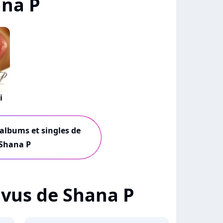
ana P
i
 albums et singles de
Shana P
+ vus de Shana P