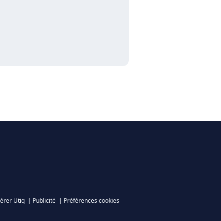
érer Utiq
|
Publicité
|
Préférences cookies