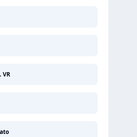
. VR
Mato