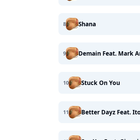
Shana
8
Demain Feat. Mark An
9
Stuck On You
10
Better Dayz Feat. It
11