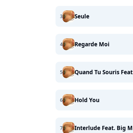
Seule
3
Regarde Moi
4
Quand Tu Souris Feat
5
Hold You
6
Interlude Feat. Big 
7