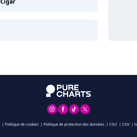
 Cigar
|
Politique de cookies
|
Politique de protection des données
|
CGU
|
CGV
|
G