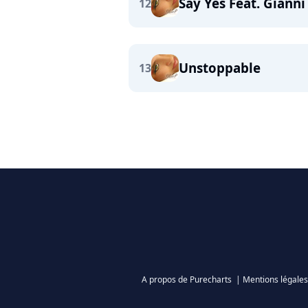
Say Yes Feat. Gianni
12
Unstoppable
13
A propos de Purecharts
|
Mentions légales