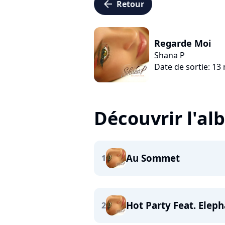
arrow_left
Retour
Regarde Moi
Shana P
Date de sortie: 1
Découvrir l'a
Au Sommet
1
Hot Party Feat. Elep
2