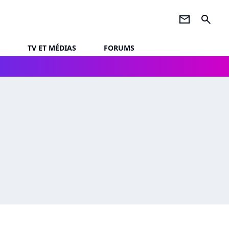
newsletter
search
TV ET MÉDIAS
FORUMS