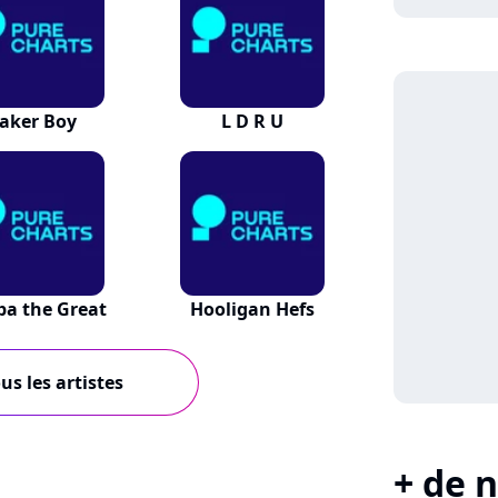
aker Boy
L D R U
a the Great
Hooligan Hefs
us les artistes
+ de n