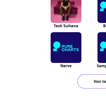
Tash Sultana
B
Nerve
Samp
Voir to