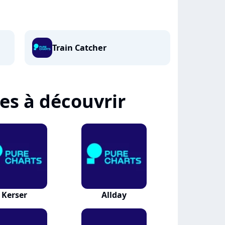
Train Catcher
tes à découvrir
Kerser
Allday