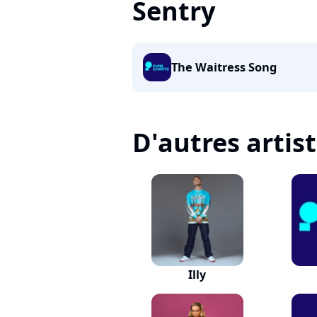
Sentry
The Waitress Song
D'autres artis
Illy