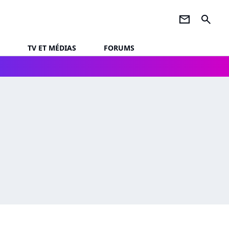
newsletter
search
TV ET MÉDIAS
FORUMS