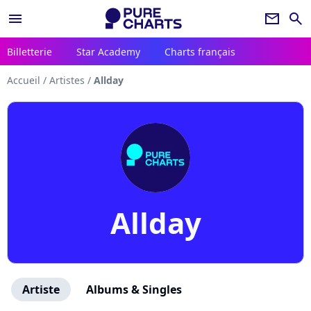
menu
newsletter
search
Billetterie
Star Academy
Charts français
Accueil
/
Artistes
/
Allday
Allday
Artiste
Albums & Singles