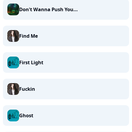
Don't Wanna Push You...
Find Me
First Light
Fuckin
Ghost