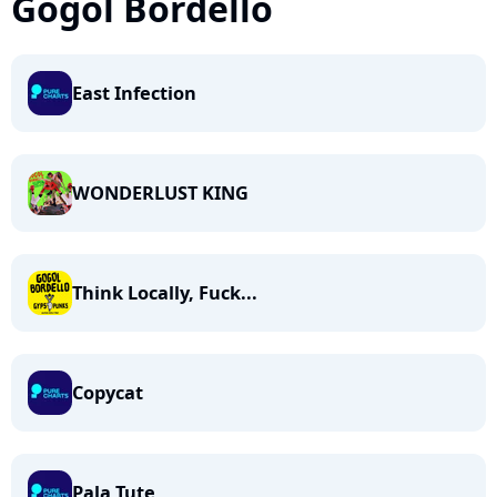
Gogol Bordello
East Infection
WONDERLUST KING
Think Locally, Fuck...
Copycat
Pala Tute