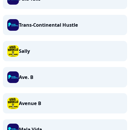
Trans-Continental Hustle
Sally
Ave. B
Avenue B
Mala Vida