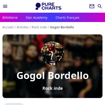
menu
newsletter
search
Billetterie
Star Academy
Charts français
Accueil
/
Artistes
/
Rock inde
/
Gogol Bordello
Gogol Bordello
Rock inde