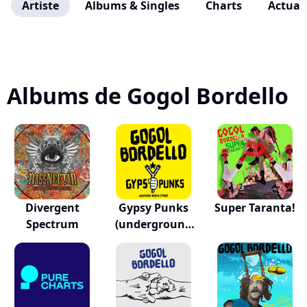
Artiste
Albums & Singles
Charts
Actuali
Albums de Gogol Bordello
Divergent
Gypsy Punks
Super Taranta!
Spectrum
(underground
Worl...