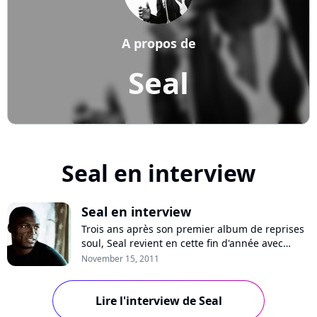
A propos de
Seal
Seal en interview
Seal en interview
Trois ans après son premier album de reprises
soul, Seal revient en cette fin d'année avec
"Soul 2", que l'artiste tient à différencier du
November 15, 2011
premier volet, n°1 des ventes en France
pendant 13 semaines. Pour ce nouveau projet,
le chanteur britannique à la voix d'or chante les
Lire l'interview de Seal
morceaux qui ont marqué son adole...