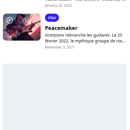
25 février. Le groupe allemand dévoile le
January 22, 2022
morceau-titre, une lettre...
clips
player2
Peacemaker
Scorpions rebranche les guitares. Le 25
février 2022, le mythique groupe de rock
sortira son nouvel album "Rock Believer",
November 5, 2021
défendu dès aujourd'hui par...