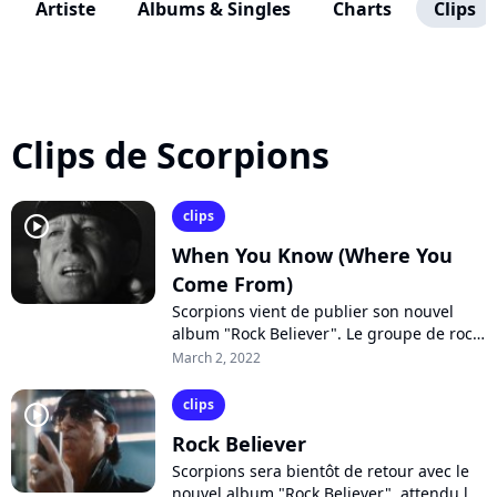
Artiste
Albums & Singles
Charts
Clips
Clips de Scorpions
clips
player2
When You Know (Where You
Come From)
Scorpions vient de publier son nouvel
album "Rock Believer". Le groupe de rock
allemand fait toujours crisser les guitares
March 2, 2022
sur la ballade épique "When...
clips
player2
Rock Believer
Scorpions sera bientôt de retour avec le
nouvel album "Rock Believer", attendu le