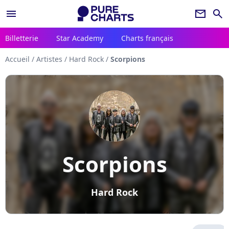
menu
newsletter
search
Billetterie
Star Academy
Charts français
Accueil
/
Artistes
/
Hard Rock
/
Scorpions
Scorpions
Hard Rock