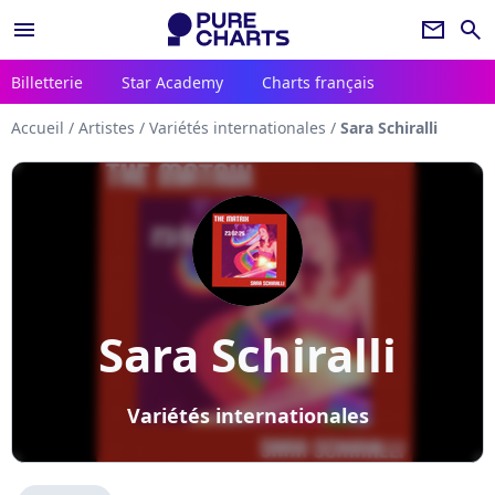
menu
newsletter
search
Billetterie
Star Academy
Charts français
Accueil
/
Artistes
/
Variétés internationales
/
Sara Schiralli
Sara Schiralli
Variétés internationales