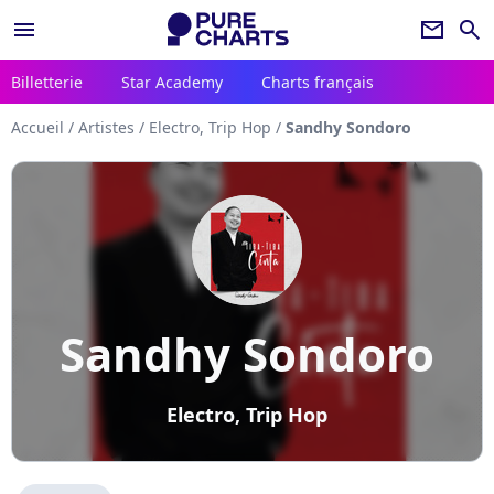
menu
newsletter
search
Billetterie
Star Academy
Charts français
Accueil
/
Artistes
/
Electro, Trip Hop
/
Sandhy Sondoro
Sandhy Sondoro
Electro, Trip Hop