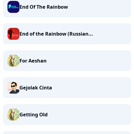
End Of The Rainbow
End of the Rainbow (Russian...
For Aeshan
Gejolak Cinta
Getting Old