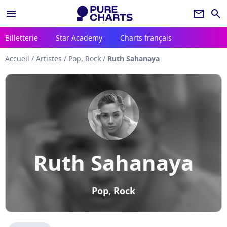
menu
newsletter
search
Billetterie
Star Academy
Charts français
Accueil
/
Artistes
/
Pop, Rock
/
Ruth Sahanaya
Ruth Sahanaya
Pop, Rock