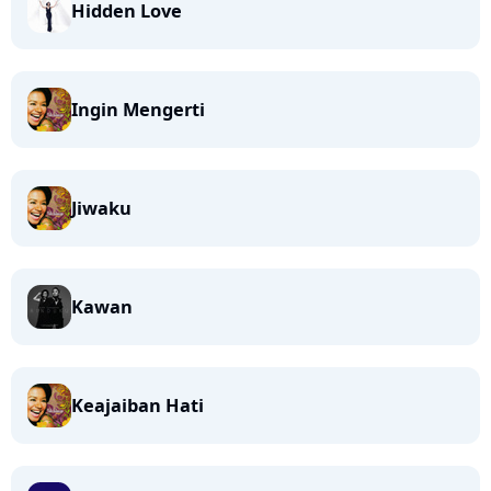
Hidden Love
Ingin Mengerti
Jiwaku
Kawan
Keajaiban Hati