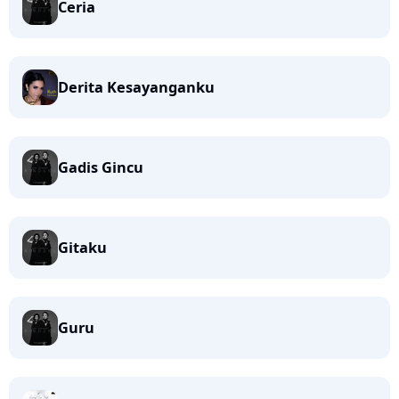
Ceria
Derita Kesayanganku
Gadis Gincu
Gitaku
Guru