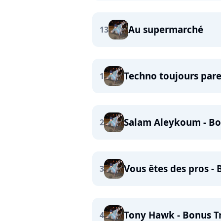
Au supermarché
13
Techno toujours pare
1
Salam Aleykoum - Bo
2
Vous êtes des pros -
3
Tony Hawk - Bonus T
4