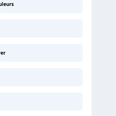
uleurs
ver