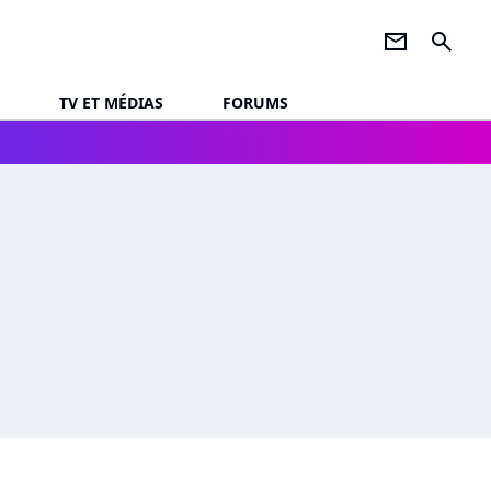
newsletter
search
TV ET MÉDIAS
FORUMS