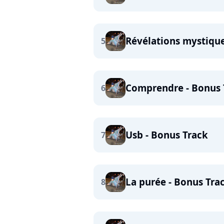
Révélations mystique
5
Comprendre - Bonus 
6
Usb - Bonus Track
7
La purée - Bonus Tra
8