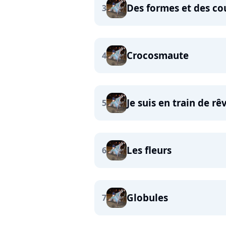
Des formes et des co
3
Crocosmaute
4
Je suis en train de rê
5
Les fleurs
6
Globules
7