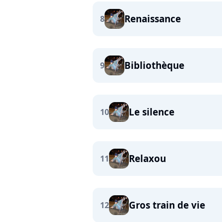
Renaissance
8
Bibliothèque
9
Le silence
10
Relaxou
11
Gros train de vie
12