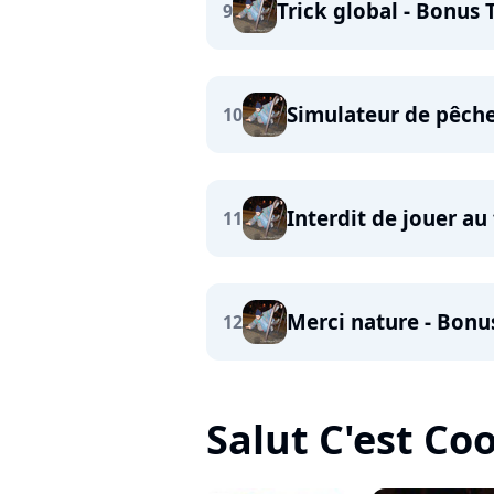
Trick global - Bonus 
9
Simulateur de pêche
10
Interdit de jouer au
11
Merci nature - Bonu
12
Salut C'est Cool