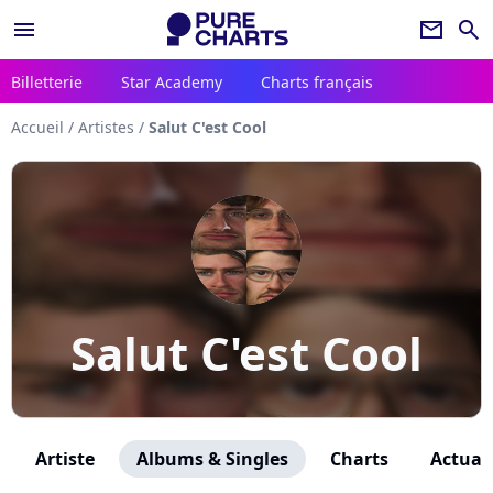
menu
newsletter
search
Billetterie
Star Academy
Charts français
Accueil
/
Artistes
/
Salut C'est Cool
Salut C'est Cool
Artiste
Albums & Singles
Charts
Actuali