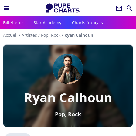
menu
newsletter
search
Billetterie
Star Academy
Charts français
Accueil
/
Artistes
/
Pop, Rock
/
Ryan Calhoun
Ryan Calhoun
Pop, Rock