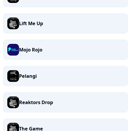
Lift Me Up
Mojo Rojo
Pelangi
Reaktors Drop
The Game