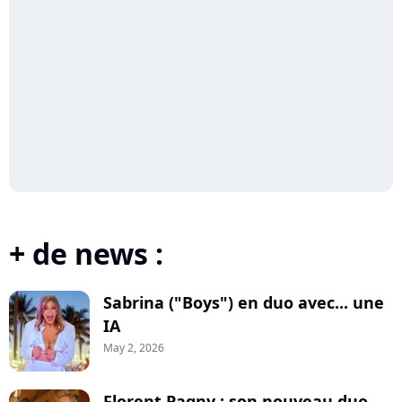
+ de news :
Sabrina ("Boys") en duo avec... une
IA
May 2, 2026
Florent Pagny : son nouveau duo