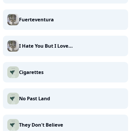
Fuerteventura
I Hate You But I Love...
Cigarettes
No Past Land
They Don't Believe