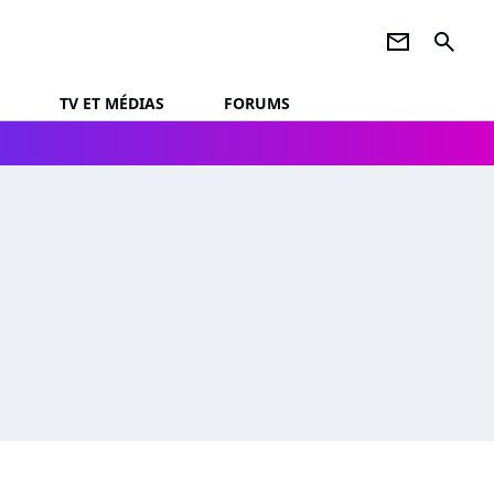
newsletter
search
TV ET MÉDIAS
FORUMS