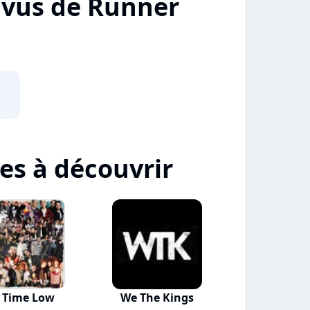
+ vus de Runner
tes à découvrir
l Time Low
We The Kings