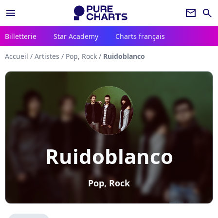
menu
newsletter
search
Billetterie
Star Academy
Charts français
Accueil
/
Artistes
/
Pop, Rock
/
Ruidoblanco
Ruidoblanco
Pop, Rock