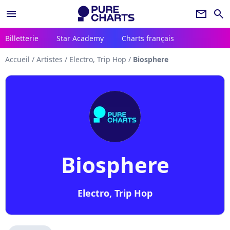
menu
newsletter
search
Billetterie
Star Academy
Charts français
Accueil
/
Artistes
/
Electro, Trip Hop
/
Biosphere
Biosphere
Electro, Trip Hop