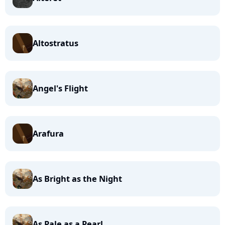
Altostratus
Angel's Flight
Arafura
As Bright as the Night
As Pale as a Pearl