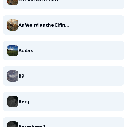
As Weird as the Elfin...
Audax
B9
Berg