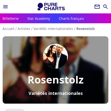
menu
newsletter
search
Billetterie
Star Academy
Charts français
Accueil
/
Artistes
/
Variétés internationales
/
Rosenstolz
Rosenstolz
Variétés internationales