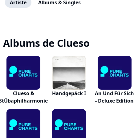
Artiste
Albums & Singles
Albums de Clueso
Clueso &
Handgepäck I
An Und Für Sich
StÜbaphilharmonie
- Deluxe Edition