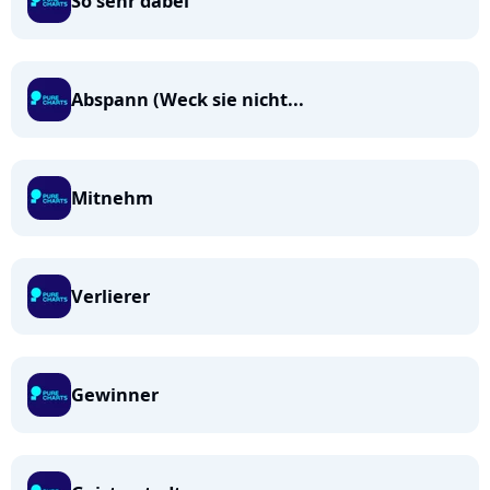
So sehr dabei
Abspann (Weck sie nicht...
Mitnehm
Verlierer
Gewinner