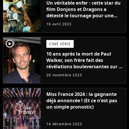
Un véritable enfer : cette star du
film Donjons et Dragons a
détesté le tournage pour une
raison très spéciale
16 avril 2023
player2
CINÉ SÉRIE
10 ans après la mort de Paul
Walker, son frère fait des
révélations bouleversantes sur la
réaction des acteurs de Fast and
26 novembre 2023
Furious
Miss France 2024 : la gagnante
déjà annoncée ! (Et ce n'est pas
un simple pronostic)
14 décembre 2023