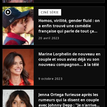
player2
CINÉ SÉRIE
Homos, virilité, gender fluid : on
a enfin trouvé une comédie
française qui parle de tout ça
sans être super ringarde
20 avril 2023
Marine Lorphelin de nouveau en
couple et vous aviez déjà vu son
nouveau compagnon... à la télé
9 octobre 2023
Jenna Ortega furieuse après les
rumeurs qui la disent en couple
avec Johnny Depp : "Je n'arrive