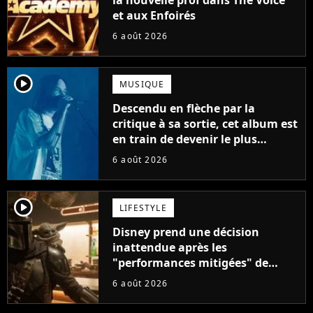
et aux Enfoirés
6 août 2026
player2
MUSIQUE
Descendu en flèche par la
critique à sa sortie, cet album est
en train de devenir le plus
populaire de son auteur
6 août 2026
player2
LIFESTYLE
Disney prend une décision
inattendue après les
"performances mitigées" de
Vaiana et The Mandalorian &
6 août 2026
Grogu au box-office