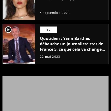
même pas..."
5 septembre 2023
player2
TV
Quotidien : Yann Barthès
débauche un journaliste star de
France 5, ce que cela va changer
à la rentrée
22 mai 2023