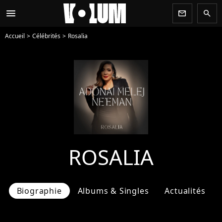
menu
newsletter
search
Accueil
Célébrités
Rosalia
ROSALIA
Biographie
Albums & Singles
Actualités