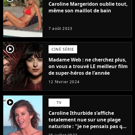
Caroline Margeridon oublie tout,
même son maillot de bain
7 août 2023
player2
CINÉ SÉRIE
Madame Web : ne cherchez plus,
on vous a trouvé LE meilleur film
de super-héros de l'année
12 février 2024
player2
TV
Caroline Ithurbide s'affiche
totalement nue sur une plage
naturiste : "je ne pensais pas que
j'arriverais à le faire..."