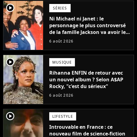
player2
SÉRIES
Ni Michael ni Janet : le
personnage le plus controversé
de la famille Jackson va avoir le
droit à sa propre série
6 août 2026
player2
MUSIQUE
Rihanna ENFIN de retour avec
un nouvel album ? Selon A$AP
Rocky, "c'est du sérieux"
6 août 2026
player2
LIFESTYLE
Introuvable en France : ce
nouveau film de science-fiction