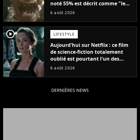
noté 55% est décrit comme "le
plus stupide de l'année"
6 août 2026
player2
LIFESTYLE
Aujourd'hui sur Netflix : ce film
de science-fiction totalement
oublié est pourtant l'un des
meilleurs des années 2010
6 août 2026
DERNIÈRES NEWS