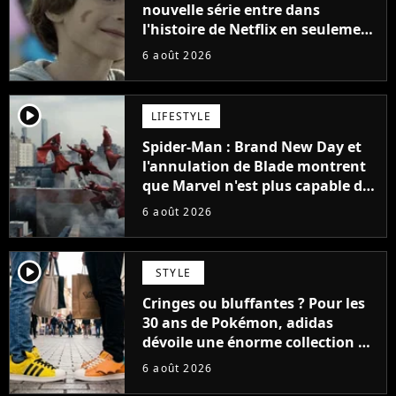
nouvelle série entre dans
l'histoire de Netflix en seulement
48 jours
6 août 2026
player2
LIFESTYLE
Spider-Man : Brand New Day et
l'annulation de Blade montrent
que Marvel n'est plus capable de
faire quoi que ce soit de simple
6 août 2026
player2
STYLE
Cringes ou bluffantes ? Pour les
30 ans de Pokémon, adidas
dévoile une énorme collection de
sneakers et je ne sais pas quoi en
6 août 2026
penser