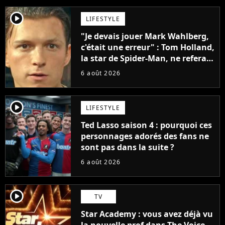
player2
LIFESTYLE
"Je devais jouer Mark Wahlberg,
c'était une erreur" : Tom Holland,
la star de Spider-Man, ne referait
pas ce blockbuster
6 août 2026
player2
LIFESTYLE
Ted Lasso saison 4 : pourquoi ces
personnages adorés des fans ne
sont pas dans la suite ?
6 août 2026
player2
TV
Star Academy : vous avez déjà vu
la nouvelle prof dans The Voice