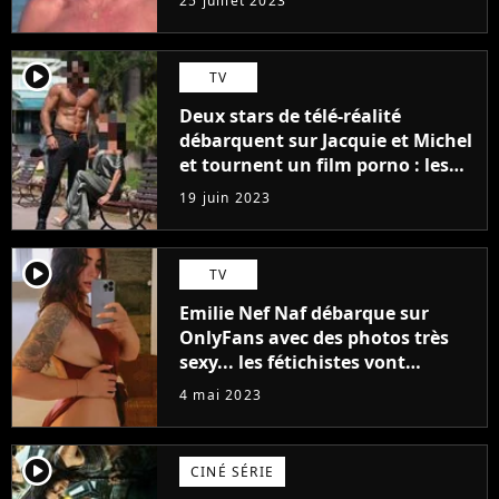
25 juillet 2023
player2
TV
Deux stars de télé-réalité
débarquent sur Jacquie et Michel
et tournent un film porno : les
premières images du tournage
19 juin 2023
(exclu)
player2
TV
Emilie Nef Naf débarque sur
OnlyFans avec des photos très
sexy... les fétichistes vont
prendre leur pied !
4 mai 2023
player2
CINÉ SÉRIE