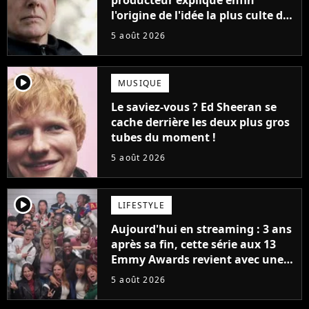
l'origine de l'idée la plus culte de
la série (et on ne parle pas du
5 août 2026
bateau)
player2
MUSIQUE
Le saviez-vous ? Ed Sheeran se
cache derrière les deux plus gros
tubes du moment !
5 août 2026
player2
LIFESTYLE
Aujourd'hui en streaming : 3 ans
après sa fin, cette série aux 13
Emmy Awards revient avec une
suite... totalement différente
5 août 2026