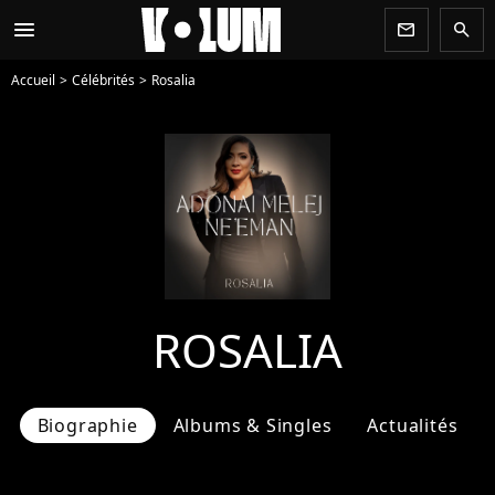
menu
newsletter
search
Accueil
Célébrités
Rosalia
ROSALIA
Biographie
Albums & Singles
Actualités