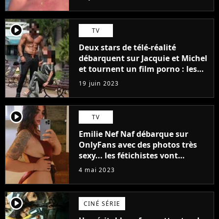
player2
TV
Deux stars de télé-réalité
débarquent sur Jacquie et Michel
et tournent un film porno : les
premières images du tournage
19 juin 2023
(exclu)
player2
TV
Emilie Nef Naf débarque sur
OnlyFans avec des photos très
sexy... les fétichistes vont
prendre leur pied !
4 mai 2023
player2
CINÉ SÉRIE