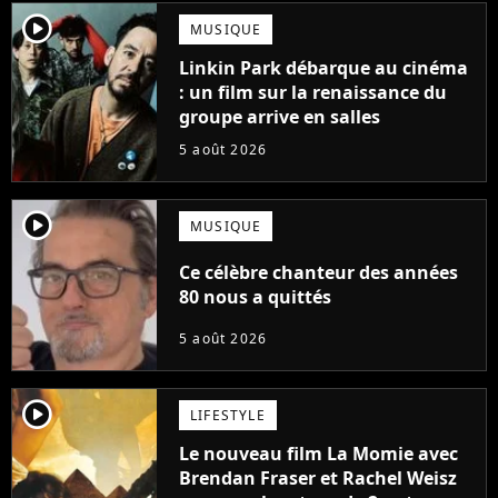
player2
MUSIQUE
Linkin Park débarque au cinéma
: un film sur la renaissance du
groupe arrive en salles
5 août 2026
player2
MUSIQUE
Ce célèbre chanteur des années
80 nous a quittés
5 août 2026
player2
LIFESTYLE
Le nouveau film La Momie avec
Brendan Fraser et Rachel Weisz