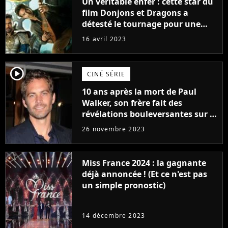
Un véritable enfer : cette star du
film Donjons et Dragons a
détesté le tournage pour une
raison très spéciale
16 avril 2023
player2
CINÉ SÉRIE
10 ans après la mort de Paul
Walker, son frère fait des
révélations bouleversantes sur la
réaction des acteurs de Fast and
26 novembre 2023
Furious
Miss France 2024 : la gagnante
déjà annoncée ! (Et ce n'est pas
un simple pronostic)
14 décembre 2023