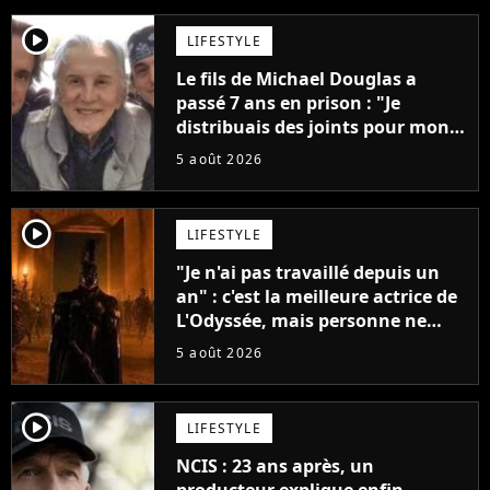
player2
LIFESTYLE
Le fils de Michael Douglas a
passé 7 ans en prison : "Je
distribuais des joints pour mon
père"
5 août 2026
player2
LIFESTYLE
"Je n'ai pas travaillé depuis un
an" : c'est la meilleure actrice de
L'Odyssée, mais personne ne
veut lui donner de rôle au
5 août 2026
cinéma
player2
LIFESTYLE
NCIS : 23 ans après, un
producteur explique enfin