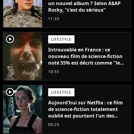
un nouvel album ? Selon A$AP
Rocky, "c'est du sérieux"
11:33
player2
LIFESTYLE
Introuvable en France : ce
nouveau film de science-fiction
noté 55% est décrit comme "le
plus stupide de l'année"
10:55
player2
LIFESTYLE
Aujourd'hui sur Netflix : ce film
de science-fiction totalement
oublié est pourtant l'un des
meilleurs des années 2010
09:23