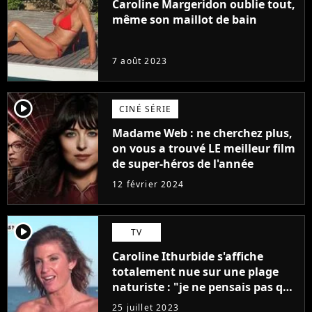
Caroline Margeridon oublie tout,
même son maillot de bain
7 août 2023
player2
CINÉ SÉRIE
Madame Web : ne cherchez plus,
on vous a trouvé LE meilleur film
de super-héros de l'année
12 février 2024
player2
TV
Caroline Ithurbide s'affiche
totalement nue sur une plage
naturiste : "je ne pensais pas que
j'arriverais à le faire..."
25 juillet 2023