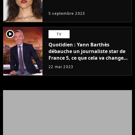
même pas..."
5 septembre 2023
player2
TV
Quotidien : Yann Barthès
débauche un journaliste star de
France 5, ce que cela va changer
à la rentrée
22 mai 2023