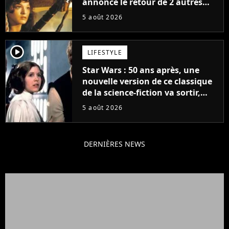
annonce le retour de 2 autres
personnages emblématiques de
5 août 2026
la saga
player2
LIFESTYLE
Star Wars : 50 ans après, une
nouvelle version de ce classique
de la science-fiction va sortir,
mais on ne la verra jamais en
5 août 2026
France
DERNIÈRES NEWS