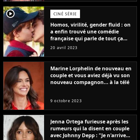
player2
CINÉ SÉRIE
Homos, virilité, gender fluid : on
a enfin trouvé une comédie
française qui parle de tout ça
sans être super ringarde
20 avril 2023
Marine Lorphelin de nouveau en
couple et vous aviez déjà vu son
nouveau compagnon... à la télé
9 octobre 2023
Jenna Ortega furieuse après les
rumeurs qui la disent en couple
avec Johnny Depp : "Je n'arrive