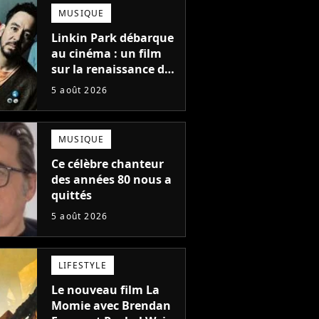
totalement différente
MUSIQUE
Linkin Park débarque
au cinéma : un film
sur la renaissance du
groupe arrive en
5 août 2026
salles
MUSIQUE
Ce célèbre chanteur
des années 80 nous a
quittés
5 août 2026
LIFESTYLE
Le nouveau film La
Momie avec Brendan