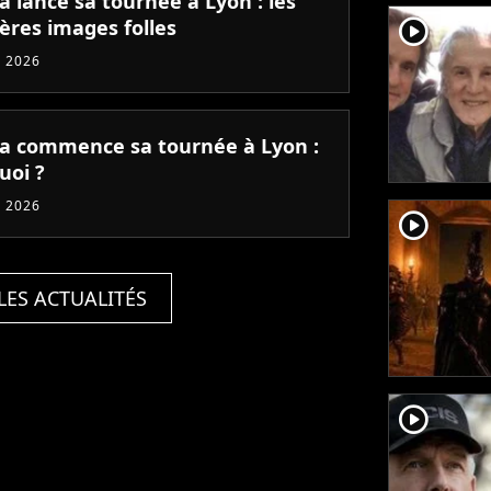
a lance sa tournée à Lyon : les
player2
ères images folles
 2026
ia commence sa tournée à Lyon :
uoi ?
 2026
player2
LES ACTUALITÉS
player2