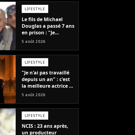
LIFESTYLE
Le fils de Michael
Douglas a passé 7 ans
en prison : "Je
distribuais des joints
5 août 2026
pour mon père"
LIFESTYLE
"Je n'ai pas travaillé
depuis un an" : c'est
la meilleure actrice de
L'Odyssée, mais
5 août 2026
personne ne veut lui
donner de rôle au
cinéma
LIFESTYLE
NCIS : 23 ans après,
un producteur