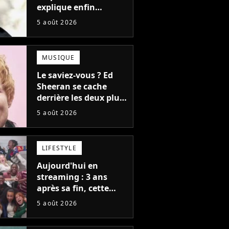
explique enfin
l'origine de l'idée la
5 août 2026
plus culte de la série
(et on ne parle pas du
bateau)
MUSIQUE
Le saviez-vous ? Ed
Sheeran se cache
derrière les deux plus
gros tubes du
5 août 2026
moment !
LIFESTYLE
Aujourd'hui en
streaming : 3 ans
après sa fin, cette
série aux 13 Emmy
5 août 2026
Awards revient avec
une suite...