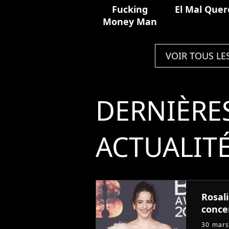
Fucking
El Mal Quer
Money Man
VOIR TOUS LE
DERNIÈRE
ACTUALIT
Rosal
conce
30 mars