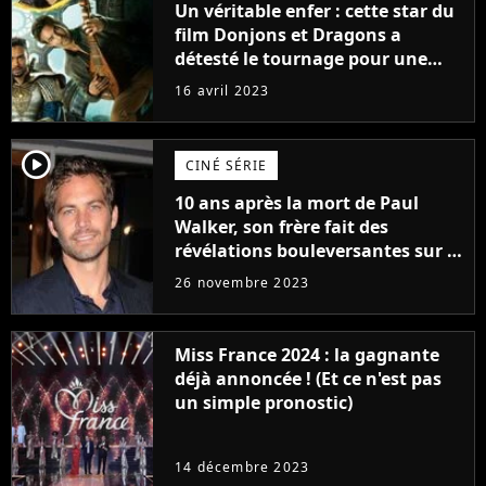
Un véritable enfer : cette star du
film Donjons et Dragons a
détesté le tournage pour une
raison très spéciale
16 avril 2023
player2
CINÉ SÉRIE
10 ans après la mort de Paul
Walker, son frère fait des
révélations bouleversantes sur la
réaction des acteurs de Fast and
26 novembre 2023
Furious
Miss France 2024 : la gagnante
déjà annoncée ! (Et ce n'est pas
un simple pronostic)
14 décembre 2023