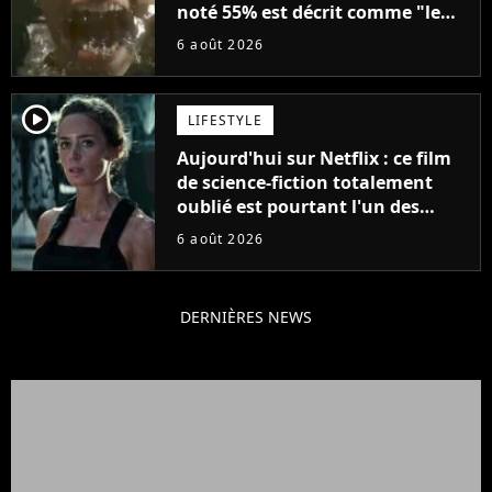
noté 55% est décrit comme "le
plus stupide de l'année"
6 août 2026
player2
LIFESTYLE
Aujourd'hui sur Netflix : ce film
de science-fiction totalement
oublié est pourtant l'un des
meilleurs des années 2010
6 août 2026
DERNIÈRES NEWS