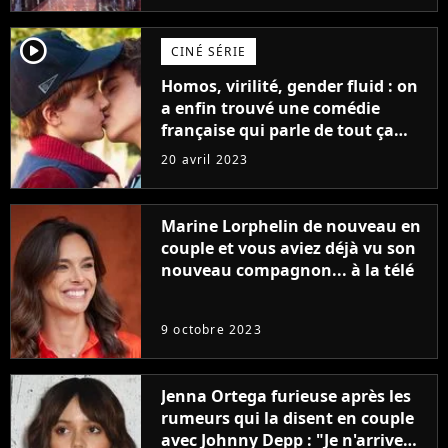
player2
CINÉ SÉRIE
Homos, virilité, gender fluid : on
a enfin trouvé une comédie
française qui parle de tout ça
sans être super ringarde
20 avril 2023
Marine Lorphelin de nouveau en
couple et vous aviez déjà vu son
nouveau compagnon... à la télé
9 octobre 2023
Jenna Ortega furieuse après les
rumeurs qui la disent en couple
avec Johnny Depp : "Je n'arrive