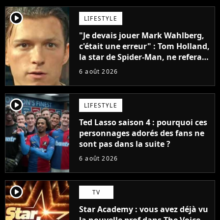
player2
LIFESTYLE
"Je devais jouer Mark Wahlberg,
c'était une erreur" : Tom Holland,
la star de Spider-Man, ne referait
pas ce blockbuster
6 août 2026
player2
LIFESTYLE
Ted Lasso saison 4 : pourquoi ces
personnages adorés des fans ne
sont pas dans la suite ?
6 août 2026
player2
TV
Star Academy : vous avez déjà vu
la nouvelle prof dans The Voice