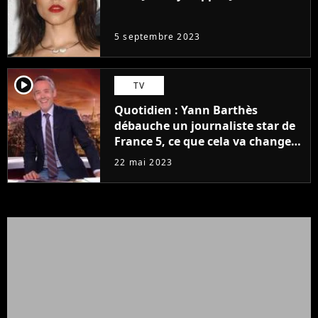
même pas..."
5 septembre 2023
player2
TV
Quotidien : Yann Barthès
débauche un journaliste star de
France 5, ce que cela va changer
à la rentrée
22 mai 2023