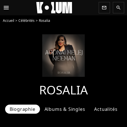
menu
newsletter
search
Accueil
Célébrités
Rosalia
ROSALIA
Biographie
Albums & Singles
Actualités