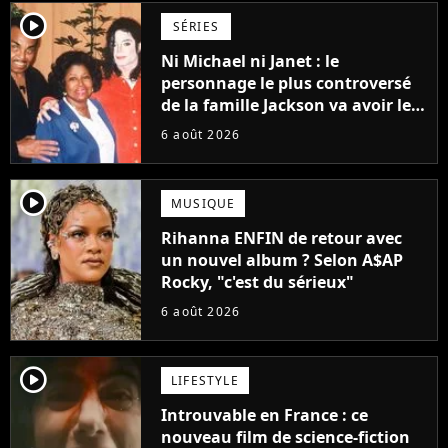
player2
SÉRIES
Ni Michael ni Janet : le
personnage le plus controversé
de la famille Jackson va avoir le
droit à sa propre série
6 août 2026
player2
MUSIQUE
Rihanna ENFIN de retour avec
un nouvel album ? Selon A$AP
Rocky, "c'est du sérieux"
6 août 2026
player2
LIFESTYLE
Introuvable en France : ce
nouveau film de science-fiction