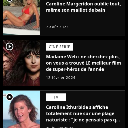
Caroline Margeridon oublie tout,
même son maillot de bain
7 août 2023
player2
CINÉ SÉRIE
Madame Web : ne cherchez plus,
on vous a trouvé LE meilleur film
de super-héros de l'année
12 février 2024
player2
TV
Caroline Ithurbide s'affiche
totalement nue sur une plage
naturiste : "je ne pensais pas que
j'arriverais à le faire..."