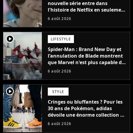
nouvelle série entre dans
l'histoire de Netflix en seulement
48 jours
6 août 2026
player2
LIFESTYLE
Spider-Man : Brand New Day et
l'annulation de Blade montrent
que Marvel n'est plus capable de
faire quoi que ce soit de simple
6 août 2026
player2
STYLE
Cringes ou bluffantes ? Pour les
30 ans de Pokémon, adidas
dévoile une énorme collection de
sneakers et je ne sais pas quoi en
6 août 2026
penser