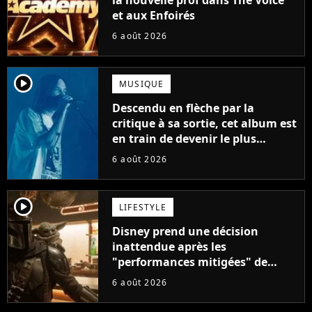
et aux Enfoirés
6 août 2026
player2
MUSIQUE
Descendu en flèche par la
critique à sa sortie, cet album est
en train de devenir le plus
populaire de son auteur
6 août 2026
player2
LIFESTYLE
Disney prend une décision
inattendue après les
"performances mitigées" de
Vaiana et The Mandalorian &
6 août 2026
Grogu au box-office