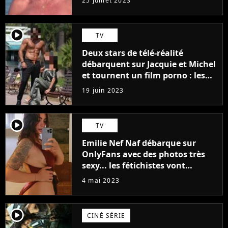
25 juillet 2023
player2
TV
Deux stars de télé-réalité
débarquent sur Jacquie et Michel
et tournent un film porno : les
premières images du tournage
19 juin 2023
(exclu)
player2
TV
Emilie Nef Naf débarque sur
OnlyFans avec des photos très
sexy... les fétichistes vont
prendre leur pied !
4 mai 2023
player2
CINÉ SÉRIE