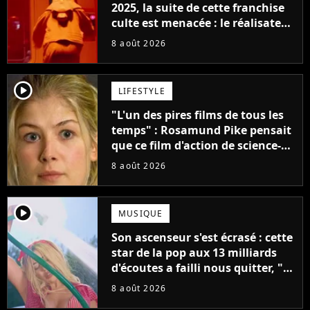
2025, la suite de cette franchise
culte est menacée : le réalisateur
claque la porte pour "différends
8 août 2026
créatifs"
player2
LIFESTYLE
"L'un des pires films de tous les
temps" : Rosamund Pike pensait
que ce film d'action de science-
fiction avec Dwayne Johnson
8 août 2026
mettrait fin à sa carrière
player2
MUSIQUE
Son ascenseur s'est écrasé : cette
star de la pop aux 13 milliards
d'écoutes a failli nous quitter, "Je
pensais ne plus jamais chanter"
8 août 2026