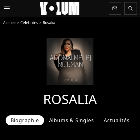
menu
newsletter
search
Accueil
Célébrités
Rosalia
ROSALIA
Biographie
Albums & Singles
Actualités