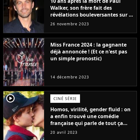
10 ans après la mort de Paul
Walker, son frère fait des
révélations bouleversantes sur la
réaction des acteurs de Fast and
26 novembre 2023
Furious
Miss France 2024 : la gagnante
déjà annoncée ! (Et ce n'est pas
un simple pronostic)
14 décembre 2023
player2
CINÉ SÉRIE
Homos, virilité, gender fluid : on
a enfin trouvé une comédie
française qui parle de tout ça
sans être super ringarde
20 avril 2023