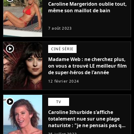
Caroline Margeridon oublie tout,
même son maillot de bain
7 août 2023
player2
CINÉ SÉRIE
Madame Web : ne cherchez plus,
on vous a trouvé LE meilleur film
de super-héros de l'année
12 février 2024
player2
TV
Caroline Ithurbide s'affiche
totalement nue sur une plage
naturiste : "je ne pensais pas que
j'arriverais à le faire..."