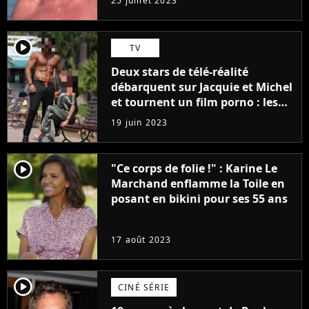
25 juillet 2023
player2
TV
Deux stars de télé-réalité
débarquent sur Jacquie et Michel
et tournent un film porno : les
premières images du tournage
19 juin 2023
(exclu)
player2
"Ce corps de folie !" : Karine Le
Marchand enflamme la Toile en
posant en bikini pour ses 55 ans
17 août 2023
player2
CINÉ SÉRIE