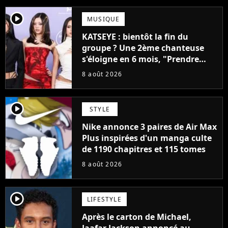
player2
MUSIQUE
KATSEYE : bientôt la fin du
groupe ? Une 2ème chanteuse
s'éloigne en 6 mois, "Prendre
cette décision n’a pas été facile"
8 août 2026
player2
STYLE
Nike annonce 3 paires de Air Max
Plus inspirées d'un manga culte
de 1190 chapitres et 115 tomes
8 août 2026
player2
LIFESTYLE
Après le carton de Michael,
Jaafar Jackson annoncé au