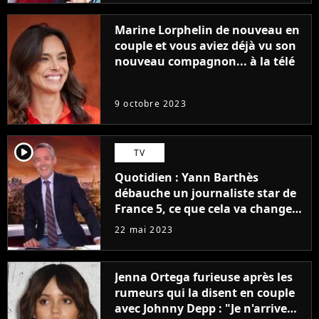
Marine Lorphelin de nouveau en
couple et vous aviez déjà vu son
nouveau compagnon... à la télé
9 octobre 2023
player2
TV
Quotidien : Yann Barthès
débauche un journaliste star de
France 5, ce que cela va changer
à la rentrée
22 mai 2023
Jenna Ortega furieuse après les
rumeurs qui la disent en couple
avec Johnny Depp : "Je n'arrive