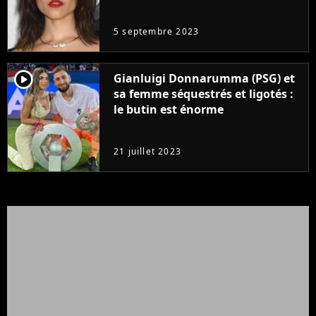
même pas..."
5 septembre 2023
player2
Gianluigi Donnarumma (PSG) et
sa femme séquestrés et ligotés :
le butin est énorme
21 juillet 2023