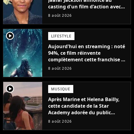
casting d'un film d'action avec
Will Smith
8 août 2026
player2
LIFESTYLE
Aujourd'hui en streaming : noté
94%, ce film réinvente
complètement cette franchise de
science-fiction vieille de 40 ans
8 août 2026
player2
MUSIQUE
Après Marine et Helena Bailly,
cette candidate de la Star
Academy adorée du public
annonce son premier album,
8 août 2026
"C'est tellement puissant"