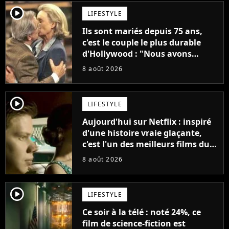
player2
LIFESTYLE
Ils sont mariés depuis 75 ans,
c'est le couple le plus durable
d'Hollywood : "Nous avons
avancé jour après jour, et les
8 août 2026
jours se sont transformés en
décennies"
player2
LIFESTYLE
Aujourd'hui sur Netflix : inspiré
d'une histoire vraie glaçante,
c'est l'un des meilleurs films du
21ème siècle
8 août 2026
player2
LIFESTYLE
Ce soir à la télé : noté 24%, ce
film de science-fiction est