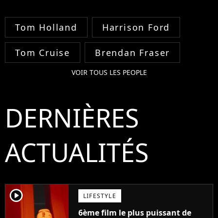
Tom Holland
Harrison Ford
Tom Cruise
Brendan Fraser
VOIR TOUS LES PEOPLE
DERNIÈRES
ACTUALITÉS
player2
LIFESTYLE
6ème film le plus puissant de