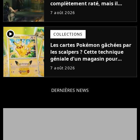
complètement raté, mais il
aurait pu être encore pire à
7 août 2026
cause de son acteur
player2
COLLECTIONS
Les cartes Pokémon gâchées par
les scalpers ? Cette technique
géniale d'un magasin pour
ruiner les revendeurs
7 août 2026
DERNIÈRES NEWS