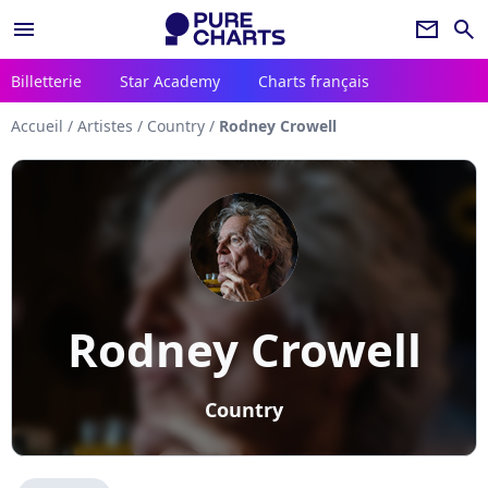
menu
newsletter
search
Billetterie
Star Academy
Charts français
Accueil
/
Artistes
/
Country
/
Rodney Crowell
Rodney Crowell
Country