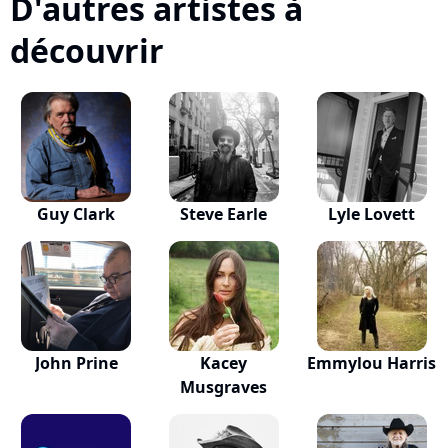
D'autres artistes à
découvrir
Guy Clark
Steve Earle
Lyle Lovett
John Prine
Kacey
Emmylou Harris
Musgraves