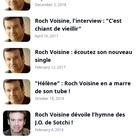
December 2, 2018
Roch Voisine, l'interview : "C'est
chiant de vieillir"
April 16, 2017
Roch Voisine : écoutez son nouveau
single
February 12, 2017
"Hélène" : Roch Voisine en a marre
de son tube !
October 18, 2014
Roch Voisine dévoile l'hymne des
J.O. de Sotchi !
February 4, 2014