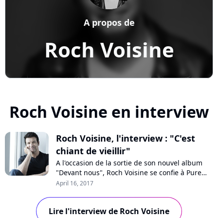
A propos de
Roch Voisine
Roch Voisine en interview
Roch Voisine, l'interview : "C'est
chiant de vieillir"
A l'occasion de la sortie de son nouvel album
"Devant nous", Roch Voisine se confie à Pure
Charts. Le chanteur évoque son besoin de
April 16, 2017
renouveau, son image de romantique en
France, ses collaborations avec Patxi ou Luc
Lire l'interview de Roch Voisine
Plamondon, ainsi que son absence aux Enfoirés