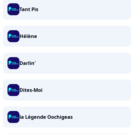
Tant Pis
Hélène
Darlin'
Dites-Moi
la Légende Oochigeas