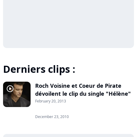
Derniers clips :
Roch Voisine et Coeur de Pirate
player2
dévoilent le clip du single "Hélène"
February 20, 2013
December 23, 2010
player2