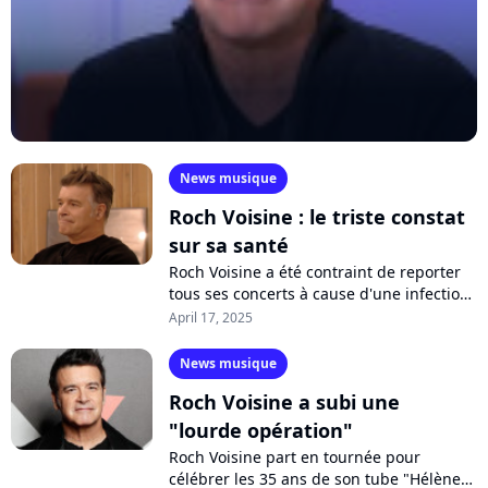
News musique
Roch Voisine : le triste constat
sur sa santé
Roch Voisine a été contraint de reporter
tous ses concerts à cause d'une infection
liée à un virus. Affecté au niveau de
April 17, 2025
l'audition, le chanteur a été...
News musique
Roch Voisine a subi une
"lourde opération"
Roch Voisine part en tournée pour
célébrer les 35 ans de son tube "Hélène".