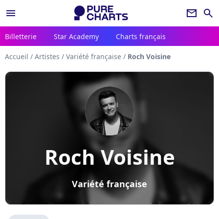
menu
newsletter
search
Billetterie
Star Academy
Charts français
Accueil
/
Artistes
/
Variété française
/
Roch Voisine
Roch Voisine
Variété française