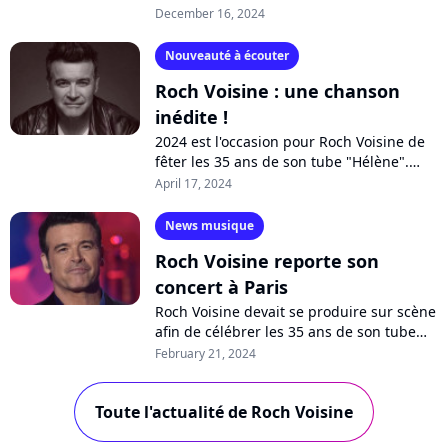
Un soulagement après de longs mois
December 16, 2024
difficiles pour l'artiste. Touché par une...
Nouveauté à écouter
Roch Voisine : une chanson
inédite !
2024 est l'occasion pour Roch Voisine de
fêter les 35 ans de son tube "Hélène".
Deux concerts auront lieu à Bruxelles et
April 17, 2024
Paris en septembre, mais le chanteur...
News musique
Roch Voisine reporte son
concert à Paris
Roch Voisine devait se produire sur scène
afin de célébrer les 35 ans de son tube
"Hélène" et de son premier album.
February 21, 2024
Malheureusement, le chanteur doit...
Toute l'actualité de Roch Voisine