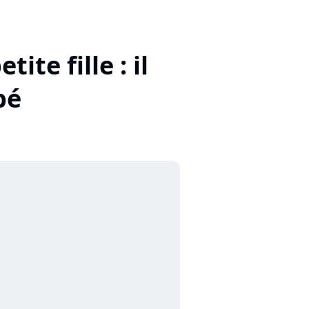
te fille : il
bé