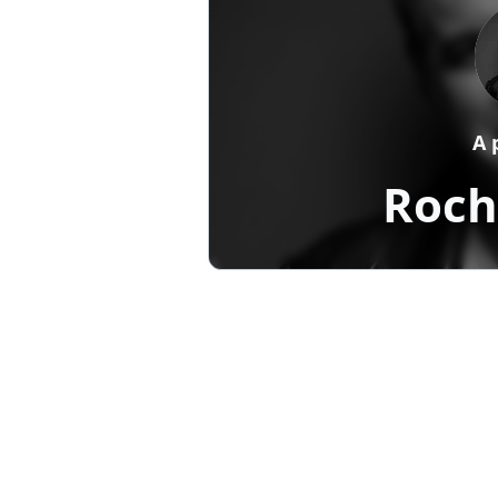
A 
Roch