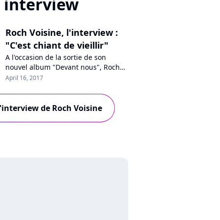
interview
Roch Voisine, l'interview :
"C'est chiant de vieillir"
A l'occasion de la sortie de son
nouvel album "Devant nous", Roch
Voisine se confie à Pure Charts. Le
April 16, 2017
chanteur évoque son besoin de
renouveau, son image de
romantique en France, ses
l'interview de Roch Voisine
collaborations avec Patxi ou Luc
Plamondon, ainsi que son absence
aux Enfoirés et la difficulté de vieillir.
Interview !