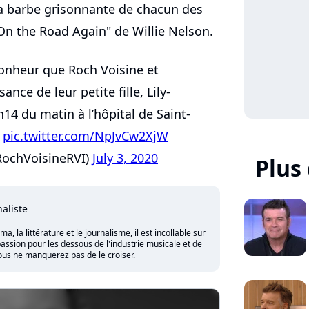
la barbe grisonnante de chacun des
On the Road Again" de Willie Nelson.
bonheur que Roch Voisine et
nce de leur petite fille, Lily-
1h14 du matin à l’hôpital de Saint-
.
pic.twitter.com/NpJvCw2XjW
RochVoisineRVI)
July 3, 2020
Plus
naliste
 la littérature et le journalisme, il est incollable sur
assion pour les dessous de l'industrie musicale et de
vous ne manquerez pas de le croiser.