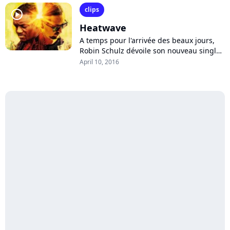
orientation...
clips
player2
Heatwave
A temps pour l'arrivée des beaux jours,
Robin Schulz dévoile son nouveau single
estival : "Heatwave", fruit d'une
April 10, 2016
collaboration avec Akon. Découvrez son...