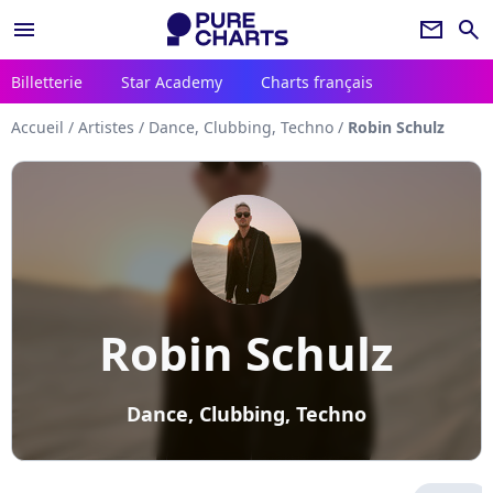
menu
newsletter
search
Billetterie
Star Academy
Charts français
Accueil
/
Artistes
/
Dance, Clubbing, Techno
/
Robin Schulz
Robin Schulz
Dance, Clubbing, Techno