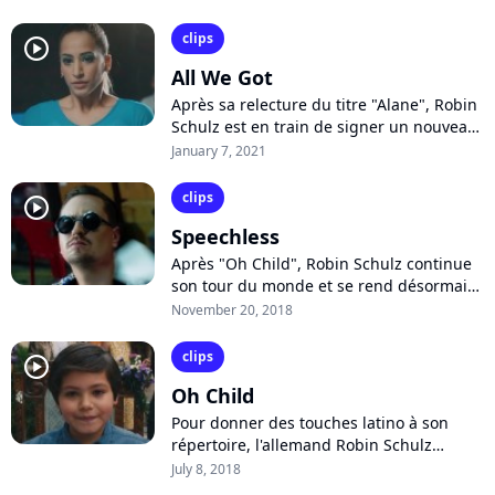
"Somewhere Over The Rainbow", dans
la...
clips
player2
All We Got
Après sa relecture du titre "Alane", Robin
Schulz est en train de signer un nouveau
tube avec "All We Got", partagé avec la
January 7, 2021
chanteuse suédoise KIDDO....
clips
player2
Speechless
Après "Oh Child", Robin Schulz continue
son tour du monde et se rend désormais
en Inde pour le clip de l'efficace
November 20, 2018
"Speechless" dans lequel est contée...
clips
player2
Oh Child
Pour donner des touches latino à son
répertoire, l'allemand Robin Schulz
réenregistre "Oh Child" en compagnie du
July 8, 2018
groupe colombien Piso 21. Une