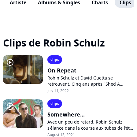
Artiste
Albums & Singles
Charts
Clips
Clips de Robin Schulz
clips
player2
On Repeat
Robin Schulz et David Guetta se
retrouvent. Cinq ans après "Shed A
Light", les deux DJs stars unissent leurs
July 11, 2022
forces sur "On Repeat", qui s'annonce
déjà...
clips
player2
Somewhere...
Avec un peu de retard, Robin Schulz
s'élance dans la course aux tubes de l'été
avec son remix du grand classique
August 13, 2021