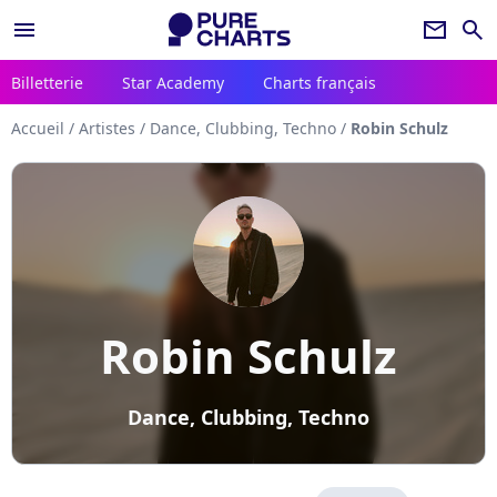
menu
newsletter
search
Billetterie
Star Academy
Charts français
Accueil
/
Artistes
/
Dance, Clubbing, Techno
/
Robin Schulz
Robin Schulz
Dance, Clubbing, Techno