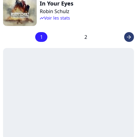
In Your Eyes
Robin Schulz
Voir les stats
timeline
1
2
arrow_right