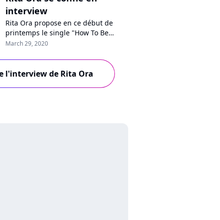
interview
Rita Ora propose en ce début de
printemps le single "How To Be
Lonely", co-écrit par Lewis Capaldi.
March 29, 2020
Par téléphone, confinement oblige,
la popstar britannique revient sur
cette collaboration inattendue,
e l'interview de Rita Ora
évoque son futur album et livre ses
impressions sur l'épidémie de
coronavirus, qui bouleverse le
monde et...