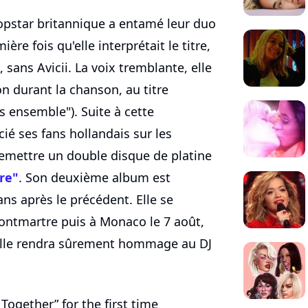
popstar britannique a entamé leur duo
ère fois qu'elle interprétait le titre,
, sans Avicii. La voix tremblante, elle
n durant la chanson, au titre
s ensemble"). Suite à cette
ié ses fans hollandais sur les
remettre un double disque de platine
re"
. Son deuxième album est
ns après le précédent. Elle se
Montmartre puis à Monaco le 7 août,
 elle rendra sûrement hommage au DJ
Together” for the first time