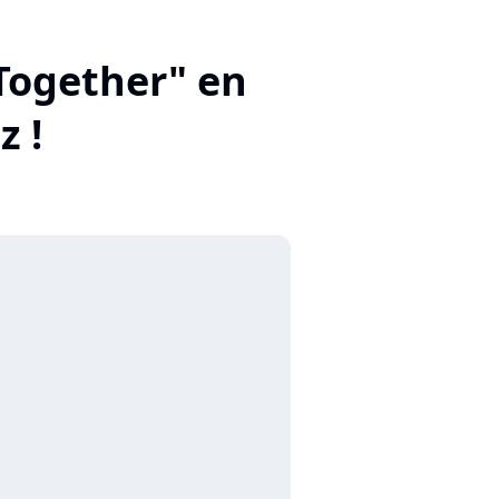
 Together" en
z !