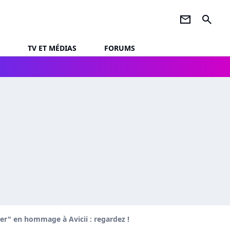
newsletter
search
TV ET MÉDIAS
FORUMS
er" en hommage à Avicii : regardez !