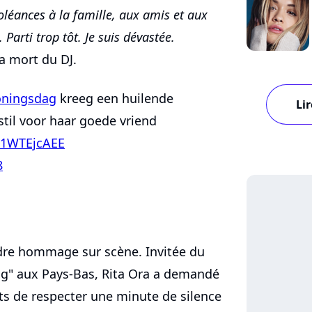
oléances à la famille, aux amis et aux
. Parti trop tôt. Je suis dévastée.
la mort du DJ.
ningsdag
kreeg een huilende
Lir
til voor haar goede vriend
/k1WTEjcAEE
8
ndre hommage sur scène. Invitée du
dag" aux Pays-Bas, Rita Ora a demandé
ts de respecter une minute de silence