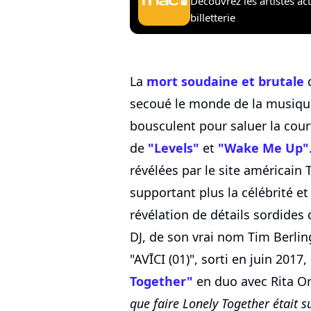
Découvrez les artistes ac
billetterie
La
mort soudaine et brutale
d
secoué le monde de la musiqu
bousculent pour saluer la court
de
"Levels"
et
"Wake Me Up"
révélées par le site américain 
supportant plus la célébrité e
révélation de détails sordides
DJ, de son vrai nom Tim Berling
"AVĪCI (01)", sorti en juin 2017,
Together"
en duo avec Rita Or
que faire Lonely Together était s