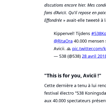
discutions encore hier. Mes cond
fans d’Avicii. Qu'il repose en paix
Effondrée
» avait-elle tweeté à 
Kippenvel! Tijdens
#538Ko
@RitaOra
40.000 mensen s
Avicii. 🙏
pic.twitter.com
— 538 (@538)
28 avril 201
"This is for you, Avicii !"
Cette dernière a tenu à lui re
festival électro "538 Konings
aux 40.000 spectateurs présen