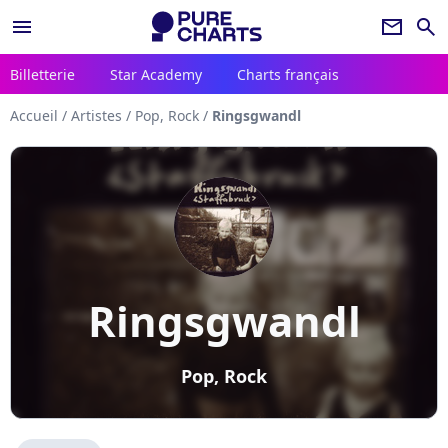
menu
newsletter
search
Billetterie
Star Academy
Charts français
Accueil
/
Artistes
/
Pop, Rock
/
Ringsgwandl
Ringsgwandl
Pop, Rock