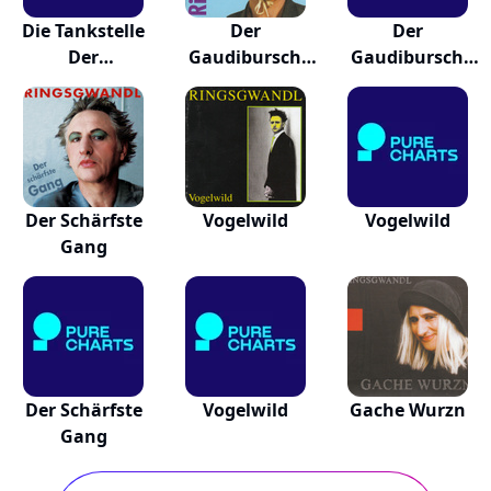
Die Tankstelle
Der
Der
Der
Gaudibursch
Gaudibursch
Verdammten
Vom
Vom
Hindukusch
Hindukusch
Der Schärfste
Vogelwild
Vogelwild
Gang
Der Schärfste
Vogelwild
Gache Wurzn
Gang