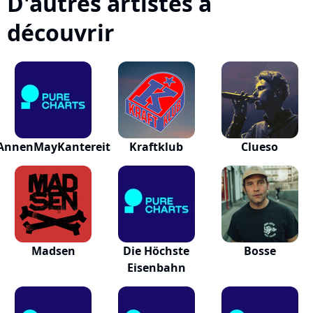
D'autres artistes à
découvrir
AnnenMayKantereit
Kraftklub
Clueso
Madsen
Die Höchste
Bosse
Eisenbahn