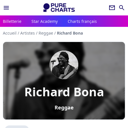
menu
newsletter
search
Billetterie
Star Academy
Charts français
Accueil
/
Artistes
/
Reggae
/
Richard Bona
Richard Bona
Reggae