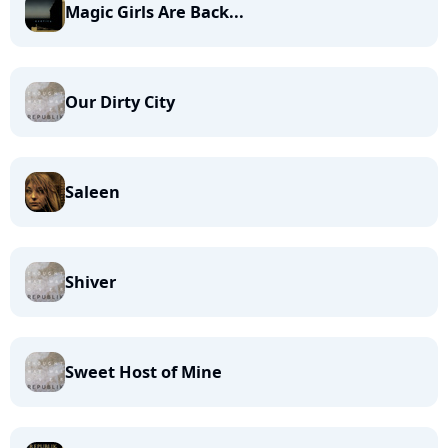
Magic Girls Are Back...
Our Dirty City
Saleen
Shiver
Sweet Host of Mine