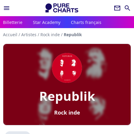
menu
newsletter
search
Billetterie
Star Academy
Charts français
Accueil
/
Artistes
/
Rock inde
/
Republik
Republik
Rock inde