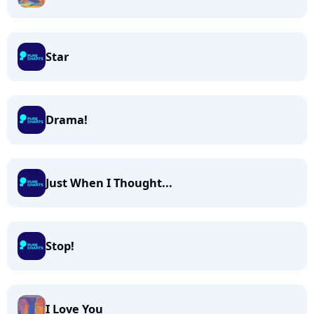
Star
Drama!
Just When I Thought...
Stop!
I Love You