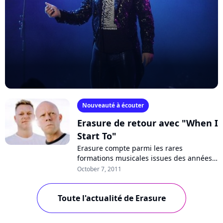
Nouveauté à écouter
Erasure de retour avec "When I
Start To"
Erasure compte parmi les rares
formations musicales issues des années
80 à être restées productives, sans
October 7, 2011
interruption ni séparation. Si en France,
le...
Toute l'actualité de Erasure