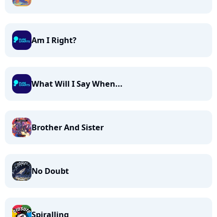
Am I Right?
What Will I Say When...
Brother And Sister
No Doubt
Spiralling