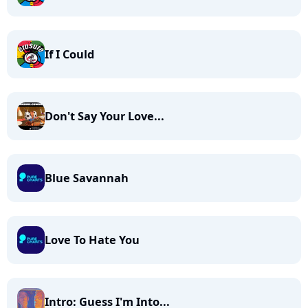
If I Could
Don't Say Your Love...
Blue Savannah
Love To Hate You
Intro: Guess I'm Into...