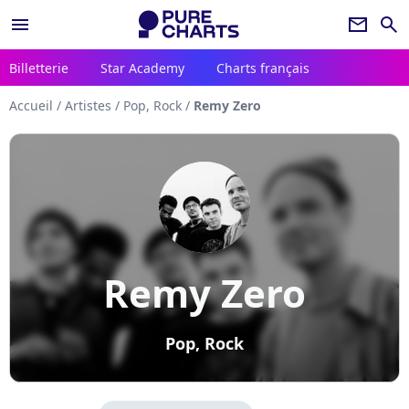
menu
newsletter
search
Billetterie
Star Academy
Charts français
Accueil
/
Artistes
/
Pop, Rock
/
Remy Zero
Remy Zero
Pop, Rock