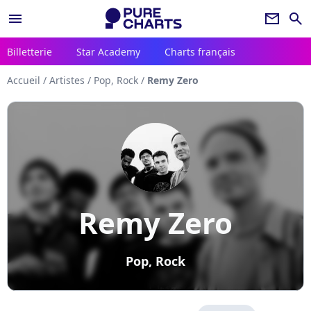
menu
newsletter
search
Billetterie
Star Academy
Charts français
Accueil
/
Artistes
/
Pop, Rock
/
Remy Zero
Remy Zero
Pop, Rock