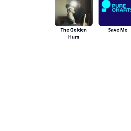
The Golden
Save Me
Hum