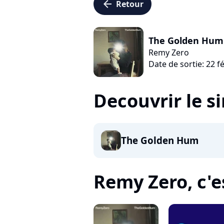
arrow_left
Retour
The Golden Hum
Remy Zero
Date de sortie: 22 f
Decouvrir le s
The Golden Hum
Remy Zero, c'es