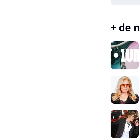
+ de n