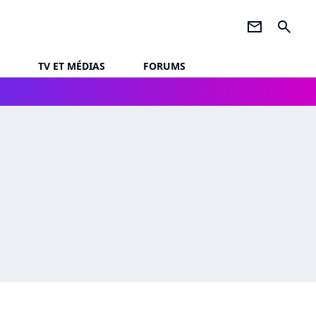
newsletter
search
TV ET MÉDIAS
FORUMS