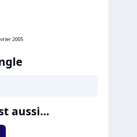
évrier 2005
ingle
t aussi...