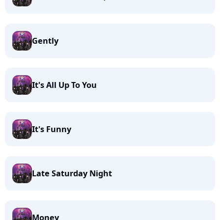
Gently
It's All Up To You
It's Funny
Late Saturday Night
Money