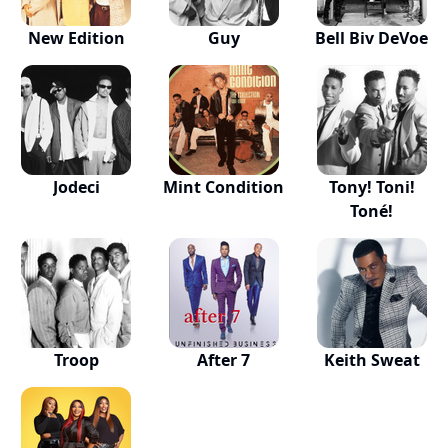
New Edition
Guy
Bell Biv DeVoe
Jodeci
Mint Condition
Tony! Toni!
Toné!
Troop
After 7
Keith Sweat