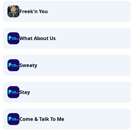
Freek'n You
What About Us
Sweaty
Stay
Come & Talk To Me