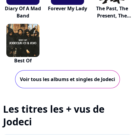
Diary Of A Mad
Forever My Lady
The Past, The
Band
Present, The
Fu...
Best Of
Voir tous les albums et singles de Jodeci
Les titres les + vus de
Jodeci