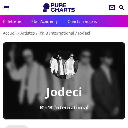
menu
newsletter
search
Billetterie
Star Academy
Charts français
Accueil
/
Artistes
/
R'n'B International
/
Jodeci
Jodeci
R'n'B International