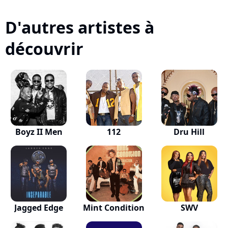
D'autres artistes à
découvrir
Boyz II Men
112
Dru Hill
Jagged Edge
Mint Condition
SWV