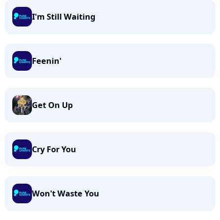
I'm Still Waiting
Feenin'
Get On Up
Cry For You
Won't Waste You