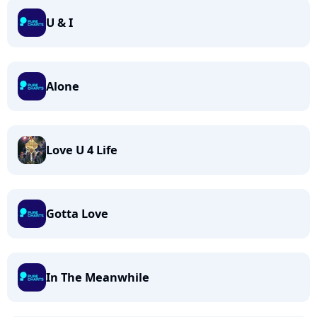
U & I
Alone
Love U 4 Life
Gotta Love
In The Meanwhile