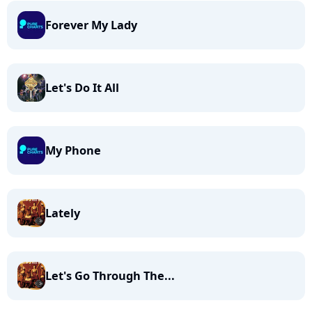
Forever My Lady
Let's Do It All
My Phone
Lately
Let's Go Through The...