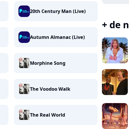
20th Century Man (Live)
+ de n
Autumn Almanac (Live)
Morphine Song
The Voodoo Walk
The Real World