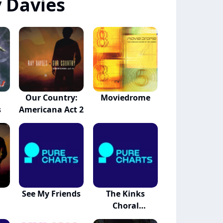
 Davies
Our Country:
Moviedrome
s
Americana Act 2
See My Friends
The Kinks
Choral
Collection B...