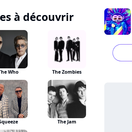
tes à découvrir
The Who
The Zombies
Squeeze
The Jam