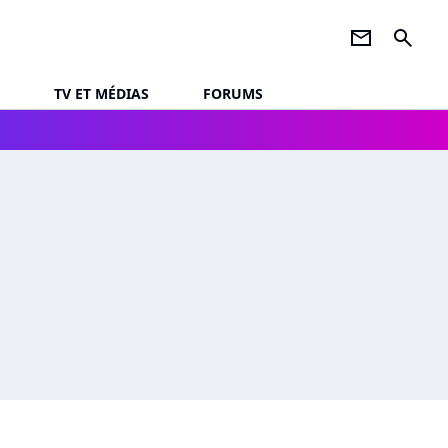
newsletter
search
TV ET MÉDIAS
FORUMS