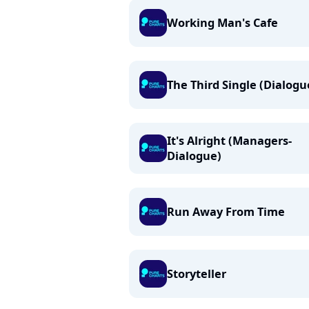
Working Man's Cafe
The Third Single (Dialogu
It's Alright (Managers-
Dialogue)
Run Away From Time
Storyteller