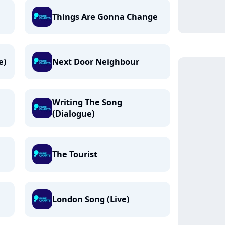
Things Are Gonna Change
e)
Next Door Neighbour
Writing The Song
(Dialogue)
The Tourist
London Song (Live)