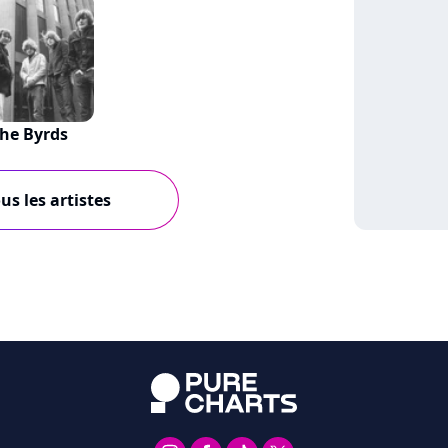
he Byrds
us les artistes