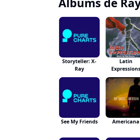
Albums de Ray
Storyteller: X-
Latin
Ray
Expression
See My Friends
Americana